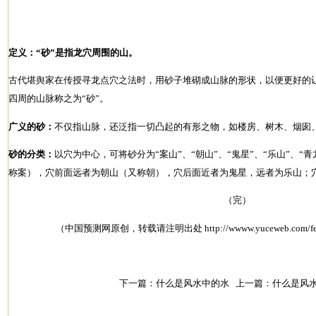
定义：“砂”是指龙穴周围的山。
古代堪舆家在传授寻龙点穴之法时，用砂子堆砌成山脉的形状，以便更好的
四周的山脉称之为“砂”。
广义的砂：
不仅指山脉，还泛指一切凸起的有形之物，如楼房、树木、烟囱
砂的分类：
以穴为中心，可将砂分为“案山”、“朝山”、“鬼星”、“乐山”、“
称案），穴前面远者为朝山（又称朝），穴后面近者为鬼星，远者为乐山；
（完）
（中国预测网原创，转载请注明出处
http://wwww.yuceweb.com/fe
下一篇：
什么是风水中的水
上一篇：
什么是风