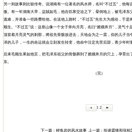
另一则故事则比较传奇。说湖南有一位著名的风水师，名叫“不过五”，他每
傲。有一年湖南大旱，盜賊如毛，他在饥寒交迫之下，晕倒地上，被毛泽东
逃难，并准备一些路费给他。在送他上路时，“不过五”先生大为感动，于是
顺生。“不过五”说：这座山像一个女子奔向月亮，名曰“嫦娥奔月”，灵气
顶冒着月亮灵气的剎那，將祖先骨骸放进去，天地会为之一震，你的儿子当
泽的儿子，一生的命运就会立刻发生转变，他命中注定先苦后甜，青少年时
后来毛顺生果如他言，把毛泽东祖父的骨骸葬到了嫦娥奔月的穴上，孕育出
东。
（完）
1
2
下一篇：
鲤鱼岩的风水故事
上一篇：
给谢霆锋和张柏