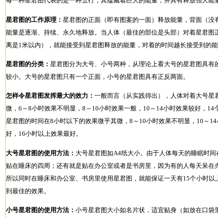
每一种星君图代表的是一种五行，其蕴藏着巨大的能量，并具有释放强大能
星君图的工作原理：
星君图的正面（即有图案的一面）释放能量，背面（没
能量是逐渐、持续、永久地释放。当人体（最佳的部位是头部）对着星君图
离是1米以内），就能接受到星君图释放的能量，对着的时间越长接受到的
星君图的分类：
星君图分为大号、小号两种，从理论上看大号的星君图具有
较小。大号的星君图只有一个正面，小号的星君图具有正反两面。
怎样令星君图发挥最大的效力：
一般而言（从实践得出），人体对着大号星
微，6～8小时效果不明显，8～10小时效果一般，10～14小时效果较好，1
星君图的时间在8小时以下的效果微乎其微，8～10小时效果不明显，10～14
好，16小时以上效果最好。
大号星君图的使用方法：
大号星君图如A4纸大小。由于人体每天的睡眠时间
贴在睡床的四周；还有就是贴在办公室或者是书房里，因为有的人每天呆在
所以同时在睡床和办公室、书房里使用星君图，就能保证一天有15个小时以
到最佳的效果。
小号星君图的使用方法：
小号星君图大小如名片状，适宜贴身（如放在口袋