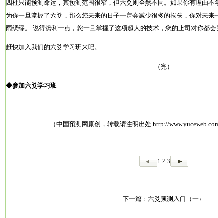
四柱只能预测命运，其预测范围很窄，但六爻则全然不同。如果你有理由不
为你一旦掌握了六爻，那么您未来的日子一定会减少很多的损失，你对未来
雨绸缪。 说得势利一点，您一旦掌握了这项超人的技术，您的上司对你都会
赶快加入我们的六爻学习班来吧。
（完）
◆
参加六爻学习班
（中国预测网原创，转载请注明出处
http://www.yuceweb.com
1
2
3
下一篇：
六爻预测入门（一）