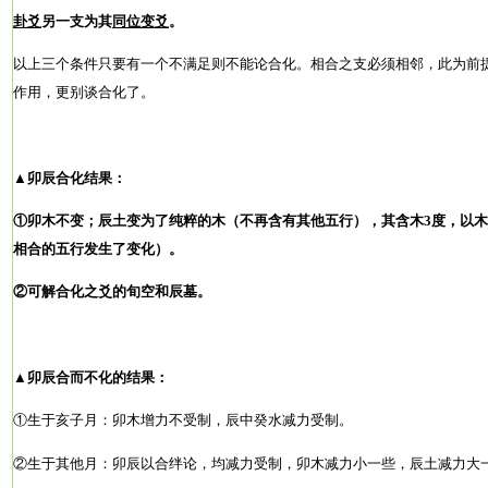
卦爻
另一支为其
同位变爻
。
以上三个条件只要有一个不满足则不能论合化。相合之支必须相邻，此为前
作用，更别谈合化了。
▲卯辰
合化结果：
①卯木不变；辰土变为了纯粹的木（不再含有其他五行），其含木3
度，以木
相合的五行发生了变化）。
②可解合化之爻的旬空和辰墓
。
▲
卯辰合而不化的结果：
①生于亥子月：卯木增力不受制，辰中癸水减力受制。
②生于其他月：卯辰以合绊论，均减力受制，卯木减力小一些，辰土减力大