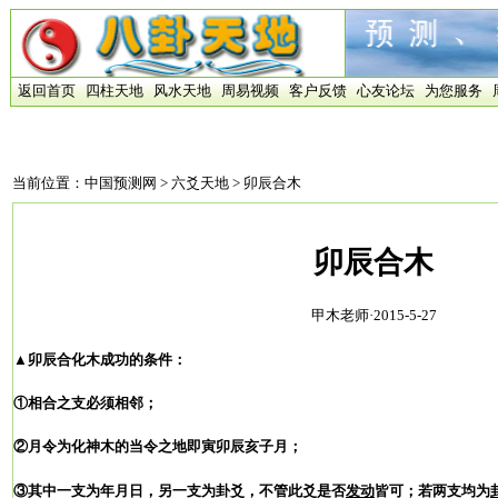
返回首页
四柱天地
风水天地
周易视频
客户反馈
心友论坛
为您服务
当前位置：
中国预测网
>
六爻天地
> 卯辰合木
卯辰合木
甲木老师·2015-5-27
▲卯辰合化木成功的条件：
①相合之支必须相邻；
②月令为化神木的当令之地即寅卯辰亥子月；
③
其中一支为年月日，另一支为卦爻，不管此爻是否
发动
皆可；若两支均为