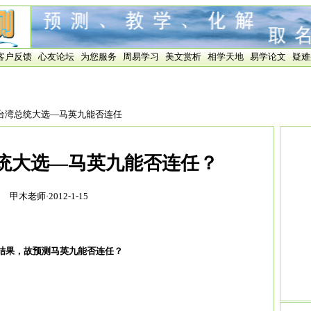
客户反馈
心友论坛
为您服务
周易学习
美文赏析
相学天地
易学论文
疑难
2年台湾总统大选—马英九能否连任
总统大选—马英九能否连任？
甲木老师·2012-1-15
出结果，故预测马英九能否连任？