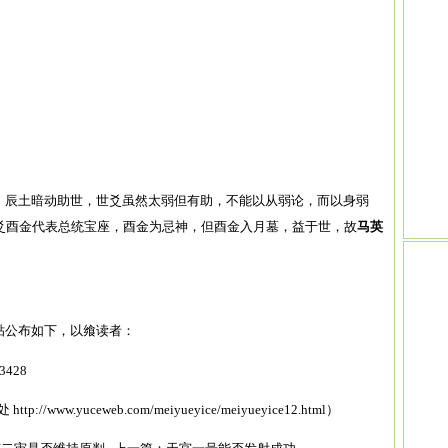
=0.624太弱，辰土暗动助世，世爻虽然太弱但有助，不能以从弱论，而以身弱
爻酉金代表总统宝座，酉金为忌神，但酉金入月墓，益于世，故
马英
贴公布如下，以飨读者：
13428
处
http://www.yuceweb.com/meiyueyice/meiyueyice12.html
）