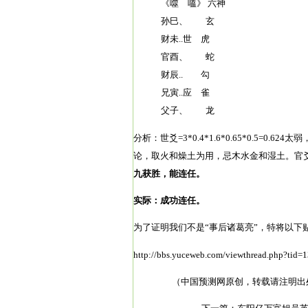
《噬 嗑》 六神
孙巳、 玄
财未..世 虎
官酉、 蛇
财辰.. 勾
兄寅..应 雀
父子、 龙
分析：世爻=3*0.4*1.6*0.65*0.5
论，取火和燥土为用，忌木水金和湿土。官
九获胜，能连任。
实际：成功连任。
为了证明我们不是“事后诸葛亮”，特将以下
http://bbs.yuceweb.com/viewthread.php?tid=
（中国预测网原创，转载请注明出