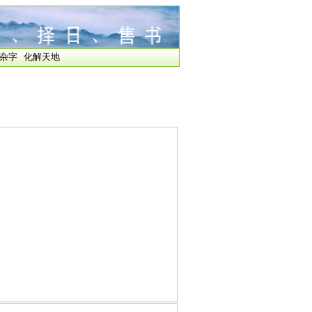
杂字
化解天地