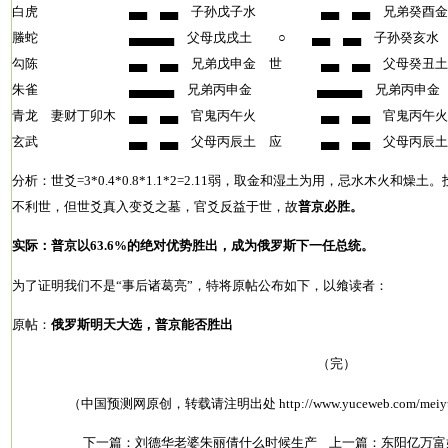
白虎 ▄▄ ▄▄ 子孙戊子水 ▄▄ ▄▄ 兄弟癸
螣蛇 ▄▄▄▄▄ 父母戊戌土 ○ ▄▄ ▄▄ 子孙癸亥水
勾陈 ▄▄ ▄▄ 兄弟戊申金 世 ▄▄ ▄▄ 父母癸
朱雀 ▄▄▄▄▄ 兄弟丙申金 ▄▄▄▄▄ 兄弟丙
青龙 妻财丁卯木 ▄▄ ▄▄ 官鬼丙午火 ▄▄ ▄▄ 官鬼丙午火
玄武 ▄▄ ▄▄ 父母丙辰土 应 ▄▄ ▄▄ 父母丙辰
分析：世爻=3*0.4*0.8*1.1*2=2.11弱，取金和湿土为用，忌水木火和
不利世，但世爻真入变爻之墓，官爻反益于世，故
普京必胜。
实际：普京以63.6%的绝对优势胜出，成为俄罗斯下一任总统。
为了证明我们不是“事后诸葛亮”，特将原帖公布如下，以飨读者：
原帖：
俄罗斯明天大选，普京能否胜出
（完）
（中国预测网原创，转载请注明出处
http://www.yuceweb.com/meiy
下一篇：
刘德华老婆朱丽倩什么时候生产
上一篇：
东阳亿万富