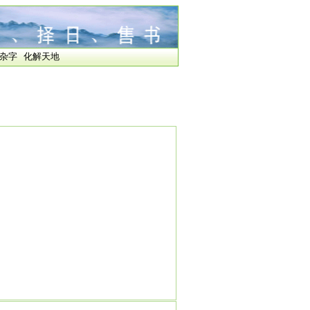
杂字
化解天地