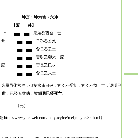
：坤为地（六冲）
 【变 卦】
 ▄▄ ▄▄ 兄弟癸酉金 世
子水 世 ▄▄ ▄▄ 子孙癸亥水
 ▄▄ ▄▄ 父母癸丑土
▄▄ ▄▄ 妻财乙卯木 应
应 ▄▄ ▄▄ 官鬼乙巳火
 ▄▄ ▄▄ 父母乙未土
1.26弱，官爻为忌虽化六冲，但亥水逢日破，官爻不受制，官爻不益于世，说明已
于世，已经无救助，故
邹勇已经死亡。
（完）
处
http://www.yuceweb.com/meiyueyice/meiyueyice34.html
）