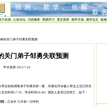
客户反馈
心友论坛
为您服务
周易学习
美文赏析
相学天地
易学论文
疑难
”王林的关门弟子邹勇失联预测
林的关门弟子邹勇失联预测
甲木老师·2015-7-16
方带走协助调查弟子邹勇失联一案，邹勇在萍乡被人带走之后已经失
京时间17:10，萍乡时间16:40）测其人是否已经死亡，如下：
时间：
乙未年 六月初一日申时