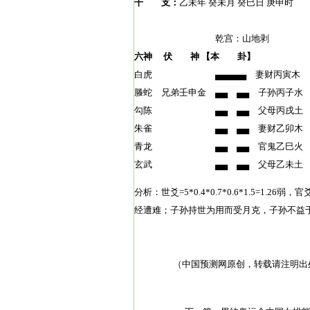
干 支：
乙未年 癸未月 癸巳日 庚申时
乾宫：山地剥 坤宫
六神 伏 神 【本 卦】
白虎 ▄▄▄▄▄ 妻财丙寅木 ○
螣蛇 兄弟壬申金 ▄▄ ▄▄ 子孙丙
勾陈 ▄▄ ▄▄ 父母丙戌土
朱雀 ▄▄ ▄▄ 妻财乙卯木 
青龙 ▄▄ ▄▄ 官鬼乙巳火 
玄武 ▄▄ ▄▄ 父母乙未土
分析：世爻=5*0.4*0.7*0.6*1.5=
经遭难；子孙持世为用而受月克，子孙不益
（中国预测网原创，转载请注明出