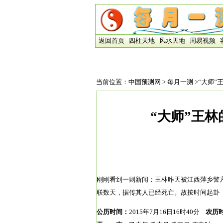
返回首页
四柱天地
风水天地
周易视频
当前位置：
中国预测网
>
每月一测
>“大师
“大师”王
刚刚看到一则新闻：王林昨天被江西萍乡警
联数天，据传其人已经死亡。故按时间起卦（北
公历时间：
2015年7月16日16时40分
农历