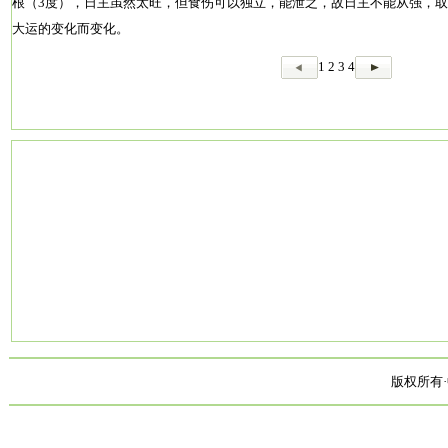
根（3度），日主虽然太旺，但食伤可以独立，能泄之，故日主不能从强，
大运的变化而变化。
1
2
3
4
版权所有·中