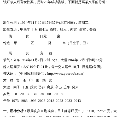
强奸杀人残害女性案，历时28年成功告破。下面就是高某八字的分析：
出生公历：1964年11月10日17时37分(北京时间)，星期二。
出生农历：甲辰年 十月 初七日 酉时。胎元：丙寅 命宫：癸酉
伤 食 日元 枭
乾造 甲 乙 癸 辛（日空子、丑）
辰 亥 亥 酉
节气：立冬1964年11月7日17时15分，大雪1964年12月7日9时53分
起大运周岁：8岁 10个月 21天，每一交大运年 10月 1日起运(公历)。
排大运：
（中国预测网提供：http://www.yuceweb.com）
才 财 官 杀 印 枭 劫 比
大运 丙子 丁丑 戊寅 己卯 庚辰 辛巳 壬午 癸未
岁数 10 20 30 40 50 60 70 80
年份 1973 1983 1993 2003 2013 2023 2033 2043
一、用神分析：
原局亥亥自刑成功，日主静态旺度=（1+3+10）*2=28度，太