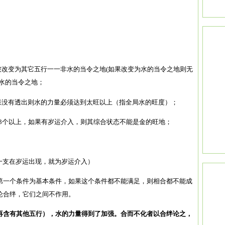
被改变为其它五行一一非水的当令之地(如果改变为水的当令之地则无
水的当令之地；
果没有透出则水的力量必须达到太旺以上（指全局水的旺度）；
或3个以上，如果有岁运介入，则其综合状态不能是金的旺地；
一支在岁运出现，就为岁运介入）
第一个条件为基本条件，如果这个条件都不能满足，则相合都不能成
论合绊，它们之间不作用。
再含有其他五行），水的力量得到了加强。合而不化者以合绊论之，