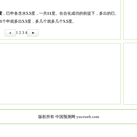
度
，巳申各含水
5.5
度，一共
11
度。在合化成功的前提下，多出的巳、
1
个申就多出
5.5
度，多几个就多几个
5.5
度。
1
2
3
4
版权所有·中国预测网·yuceweb.com