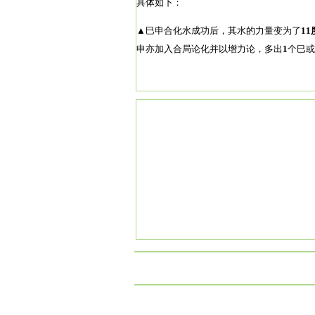
具体如下：
▲
巳申合化水成功后，其水的力量变为了
11
申亦加入合局论化并以增力论，多出
1
个巳或