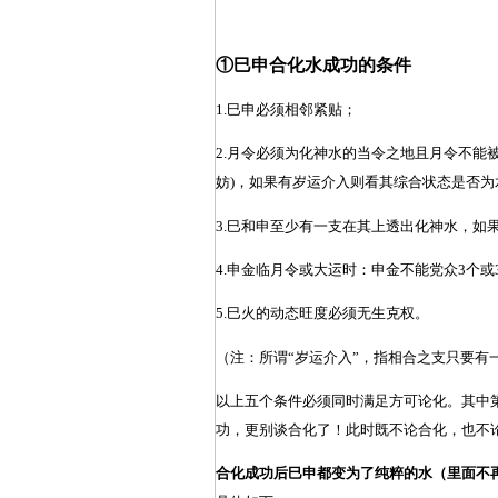
①巳申合化水成功的条件
1.巳申必须相邻紧贴；
2.月令必须为化神水的当令之地且月令不能
妨)，如果有岁运介入则看其综合状态是否为
3.巳和申至少有一支在其上透出化神水，如
4.申金临月令或大运时：申金不能党众3个
5.巳火的动态旺度必须无生克权。
（注：所谓“岁运介入”，指相合之支只要有
以上五个条件必须同时满足方可论化。其中
功，更别谈合化了！此时既不论合化，也不
合化成功后巳申都变为了纯粹的水（里面不