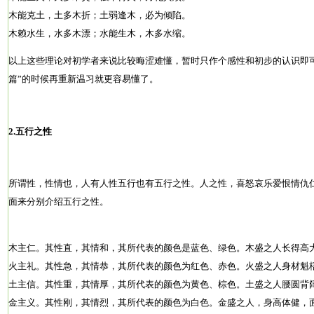
木能克土，土多木折；土弱逢木，必为倾陷。
木赖水生，水多木漂；水能生木，木多水缩。
以上这些理论对初学者来说比较晦涩难懂，暂时只作个感性和初步的认识即
篇”的时候再重新温习就更容易懂了。
2.五行之性
所谓性，性情也，人有人性五行也有五行之性。人之性，喜怒哀乐爱恨情仇
面来分别介绍五行之性。
木主仁。其性直，其情和，其所代表的颜色是蓝色、绿色。木盛之人长得高
火主礼。其性急，其情恭，其所代表的颜色为红色、赤色。火盛之人身材魁
土主信。其性重，其情厚，其所代表的颜色为黄色、棕色。土盛之人腰圆背
金主义。其性刚，其情烈，其所代表的颜色为白色。金盛之人，身高体健，