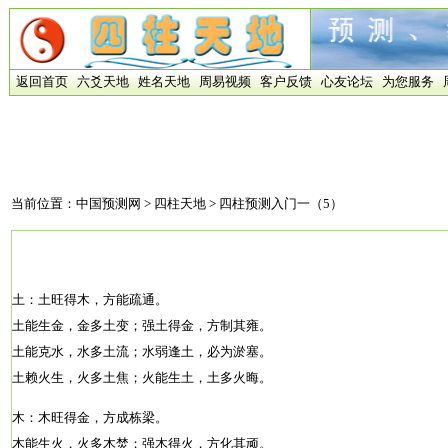
返回首页
六爻天地
姓名天地
周易视频
客户反馈
心友论坛
为您服务
当前位置：
中国预测网
>
四柱天地
> 四柱预测入门一（5）
土：土旺得木，方能疏通。
土能生金，金多土变；强土得金，方制其雍。
土能克水，水多土流；水弱逢土，必为淤塞。
土赖火生，火多土焦；火能生土，土多火晦。
木：木旺得金，方成栋梁。
木能生火，火多木焚；强木得火，方化其顽。