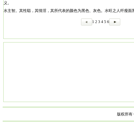
义。
水主智。其性聪，其情淫，其所代表的颜色为黑色、灰色。水旺之人纤瘦面
1
2
3
4
5
6
版权所有·中