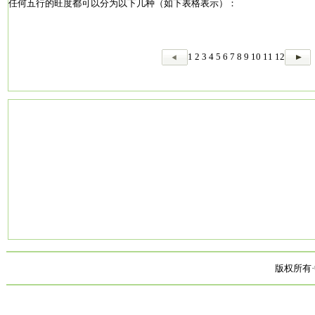
任何五行的旺度都可以分为以下几种（如下表格表示）：
1
2
3
4
5
6
7
8
9
10
11
12
版权所有·中