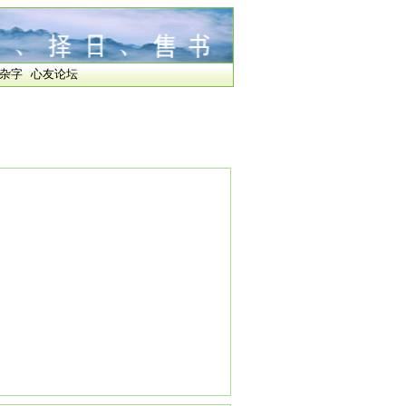
杂字
心友论坛