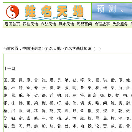
返回首页
四柱天地
六爻天地
风水天地
周易百问
命理故事
为您服务
当前位置：
中国预测网
>
姓名天地
> 姓名学基础知识（十）
十一划
国、寇、昆、康、苦、袍、规、贯、够、勘、崞、岗、梗、珙、偕、假、健
堂、堆、婧、寄、专、张、得、教、救、朗、条、梁、梯、械、梨、浙、浪
终、累、舵、苓、架、诀、近、钓、顶、鸟、将、那 庶、振、挺、捉、捐、
帐、徕、悌、画、梁、梃、桶、町、娄、伟、偶、务、唯、问、婉、寅、尉
梧、浴、眼、研、移、胃、苑、英、迎、野、鱼、欲、浣、翌、圉、乾、做
娶、妇、宿、崇、崎、崔、常、强、从、悄、叙、旋、晨、晟、族、消、爽、
婧、羞、习、邢、舷、船、茄、若、处、术、袖、设、讼、责、赦、雀、雪