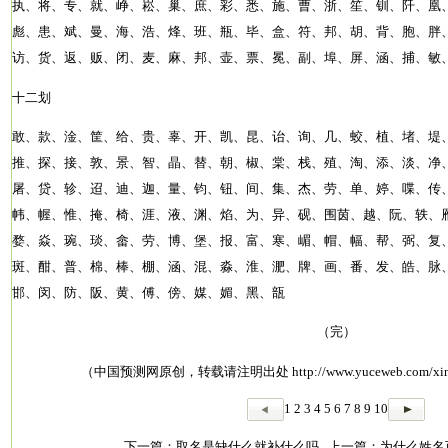
执、将、专、就、峥、崧、巢、庶、彩、悉、施、曹、浙、笙、钏、阡、凰
彪、患、斌、曼、海、浩、烽、班、瓶、毕、盒、符、邦、胡、背、胞、胖
访、货、返、贩、闭、麦、麻、邦、壶、票、冕、副、埠、屏、涵、捕、敏
十二划
敢、款、淦、筐、给、贵、辜、开、凯、昆、诒、询、几、蛟、植、堵、堤
推、探、接、敦、景、智、晶、替、朝、椒、棠、栈、殖、淘、添、淡、净
屠、贷、轸、迢、迪、迦、量、钧、钮、间、集、杰、劳、单、婷、喋、传
帏、幄、惟、掩、椅、涯、液、渊、焰、为、异、砚、围茵、越、阮、轶、
婺、焱、琬、琰、畲、劳、博、堡、报、富、寒、嵋、帽、幅、帮、弼、复
斑、酣、普、棉、棒、棚、涵、混、淼、淮、淝、牌、画、番、发、皓、脉
邯、闵、防、阪、黄、傅、傍、媒、媚、黑、瓿
（完）
（中国预测网原创，转载请注明出处
http://www.yuceweb.com/xi
1
2
3
4
5
6
7
8
9
10
下一篇：
取名是缺什么就补什么吗
上一篇：
为什么姓名