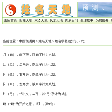
返回首页
四柱天地
六爻天地
风水天地
周易百问
命理故事
为您服务
当前位置：
中国预测网
>
姓名天地
> 姓名学基础知识（六）
月（肉），肉字旁，以肉字计为六划。
辶（走），走马旁，以足字计为七划。
阝（邑），右耳旁，以邑字计为七划。
阝（卓），左耳旁，以卓字计为八划。
廴（弓），“引”义，从弓，以“弓”字计为3划。
建（“建”为开始之意，从廴，算9划）