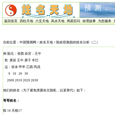
返回首页
四柱天地
六爻天地
风水天地
周易百问
命理故事
为您服务
当前位置：
中国预测网
>
姓名天地
> 陈姓双胞胎的姓名分析（二）
例 胎元：癸酉 命宫：壬午
乾 庚辰 壬午 庚子 辛巳
运：癸未 甲申 乙酉 丙戌
9 19 29 39
2009 2019 2029 2039
他们的姓名（为了避免泄露命主隐私，以某替代）如下：
哥哥姓名：
陈 16 天格17