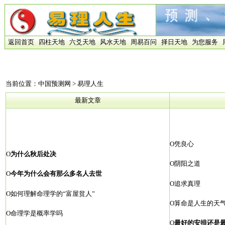
返回首页
四柱天地
六爻天地
风水天地
周易百问
择日天地
为您服务
当前位置：
中国预测网
> 易理人生
最新文章
О
凭良心
О
为什么秋后处决
О
阴阳之道
О
今年为什么会有那么多名人去世
О
追求真理
О
如何理解命理学的“富屋贫人”
О
算命是人生的天
О
命理学是概率学吗
О
最好的安排还是