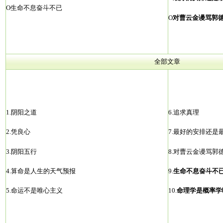
О
生命不息奋斗不已
О
对曹云金谩骂郭
全部文章
1.
阴阳之道
6.
追求真理
2.
凭良心
7.
最好的安排还是
3.
阴阳五行
8.
对曹云金谩骂郭
4.
算命是人生的天气预报
9.
生命不息奋斗不
5.
命运不是唯心主义
10.
命理学是概率学