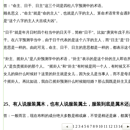
答：“命主、日干、日主”这三个词是四柱八字预测中的术语。
顾名思义，“命主”就是“命的主人”，也就是八字的主人。算命术语常常会遇
是“这个八字的主人大吉或大凶”。
“日干”就是年月日时四个柱当中的日天干，简称“日干”。比如“庚寅年戊子
干。在八字预测学当中，由于日干代表的是这个八字的主人，而“日主”是“
意思是一样的。由此可见，命主、日干、日主的意思都是一样的，都表示这
“卦主、摇卦人”是八卦预测学中的术语，“卦主”表示的是这个卦的主人即在
人”是负责摇卦的那个人。 “摇卦人”和“卦主”有时候是同一个人，有时候
女儿的病什么时候好？这里的卦主就是女儿，因为女儿是当事人，而不是母
个摇卦人。再比如说，我自己摇卦预测什么时候能结婚？那么我既是卦主又
25、有人说服装属木，也有人说服装属土，服装到底是属木还
答：一般而言，现在布料的成分绝大多数是棉或麻，不管是棉还是麻，都属
1
2
3
4
5
6
7
8
9
10
11
12
13
14