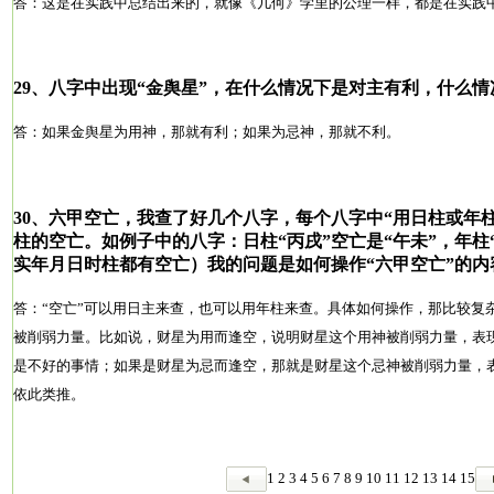
答：这是在实践中总结出来的，就像《几何》学里的公理一样，都是在实践
29、
八字中出现“
金舆星”
，在什么情况下是对主有利，什么情
答：如果金舆星为用神，那就有利；如果为忌神，那就不利。
30、六甲空亡，我查了好几个八字，每个八字中“用日柱或年
柱的空亡。如例子中的八字：日柱“丙戌”空亡是“午未”，年柱
实年月日时柱都有空亡）我的问题是如何操作“六甲空亡”的内
答：“空亡”可以用日主来查，也可以用年柱来查。具体如何操作，那比较复
被削弱力量。比如说，财星为用而逢空，说明财星这个用神被削弱力量，表
是不好的事情；如果是财星为忌而逢空，那就是财星这个忌神被削弱力量，
依此类推。
1
2
3
4
5
6
7
8
9
10
11
12
13
14
15