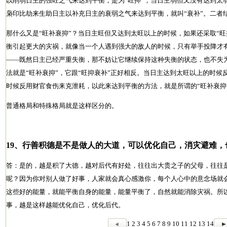
以削弱日主的强旺之气来达到平衡，是为“旺抑”；当日主弱但又没有达到太
枭印比劫来生助日主以补充日主的衰弱之气来达到平衡，就叫“衰补”。二者结
那什么又是“旺补衰抑”？当日主旺但又达到太旺以上的时候，如果还采取“
衡引起更大的灾祸，就像当一个人遇到强大的敌人的时候，只有举手投降才
――既然日主已经严重失衡，那不妨让它继续保持这种失衡的状态，也不失
法就是“旺补衰抑”，它跟“旺抑衰补”正好相反。当日主达到太旺以上的时
时候反用财官食伤来克泄耗，以此来达到平衡的方法，就是所谓的“旺补衰抑
普通格局和特殊格局就是这样区分的。
19、行善积德是不是做人的大道，可以优化自己，消灾避难，
答：是的，越是积了大德，越对后代有好处，往往出大贵之子的父母，往往
呢？因为你对别人做了好事，人家就会真心感激你，每个人心中的意念场就
这些好的能量，就能平衡自身的能量，能量平衡了，自然就能消除灾祸。所
事，越是这样越能优化自己，优化后代。
1
2
3
4
5
6
7
8
9
10
11
12
13
14